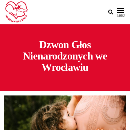
MENU
Dzwon Głos
Nienarodzonych we
Wrocławiu