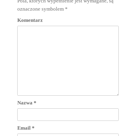
Pola, których wypełnienie jest wymagane, są
oznaczone symbolem
*
Komentarz
Nazwa
*
Email
*