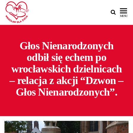
MENU
Głos Nienarodzonych
odbił się echem po
wrocławskich dzielnicach
– relacja z akcji “Dzwon –
Głos Nienarodzonych”.